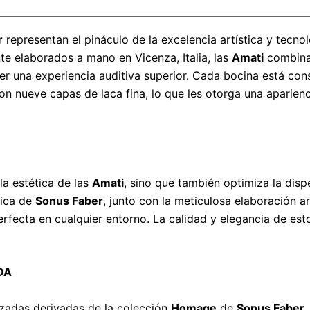
r
representan el pináculo de la excelencia artística y tecnol
e elaborados a mano en Vicenza, Italia, las
Amati
combinan
r una experiencia auditiva superior. Cada bocina está co
on nueve capas de laca fina, lo que les otorga una aparien
la estética de las
Amati
, sino que también optimiza la disp
tica de
Sonus Faber
, junto con la meticulosa elaboración a
perfecta en cualquier entorno. La calidad y elegancia de esto
DA
zadas derivadas de la colección
Homage
de
Sonus Faber