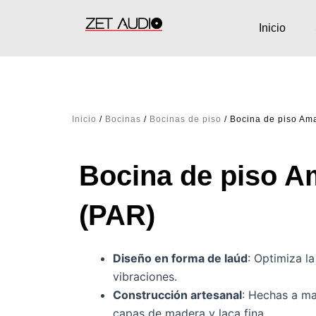
Ir
al
Inicio
contenido
Inicio
/
Bocinas
/
Bocinas de piso
/ Bocina de piso Am
Bocina de piso A
(PAR)
Diseño en forma de laúd
: Optimiza l
vibraciones.
Construcción artesanal
: Hechas a ma
capas de madera y laca fina.