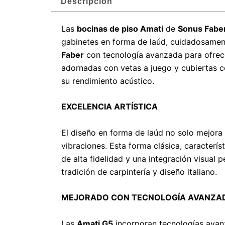
Descripción
Las
bocinas de piso Amati
de
Sonus Fabe
gabinetes en forma de laúd, cuidadosament
Faber
con tecnología avanzada para ofrece
adornadas con vetas a juego y cubiertas c
su rendimiento acústico.
EXCELENCIA ARTÍSTICA
El diseño en forma de laúd no solo mejora 
vibraciones. Esta forma clásica, caracterís
de alta fidelidad y una integración visual 
tradición de carpintería y diseño italiano.
MEJORADO CON TECNOLOGÍA AVANZA
Las
Amati G5
incorporan tecnologías avan