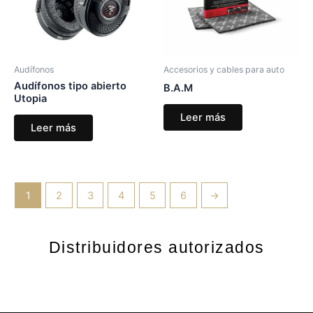
Audífonos
Accesorios y cables para auto
Audífonos tipo abierto
B.A.M
Utopia
Leer más
Leer más
1
2
3
4
5
6
→
Distribuidores autorizados